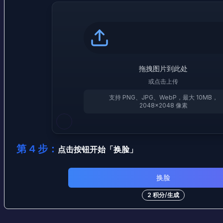
拖拽图片到此处
或点击上传
支持 PNG、JPG、WebP，最大 10MB，
2048×2048 像素
第 4 步：
点击按钮开始
「
换脸
」
换脸
2
积分
/
生成