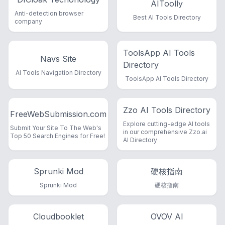
AIToolly
Anti-detection browser
Best AI Tools Directory
company
ToolsApp AI Tools
Navs Site
Directory
AI Tools Navigation Directory
ToolsApp AI Tools Directory
Zzo AI Tools Directory
FreeWebSubmission.com
Explore cutting-edge AI tools
Submit Your Site To The Web's
in our comprehensive Zzo.ai
Top 50 Search Engines for Free!
AI Directory
Sprunki Mod
硬核指南
Sprunki Mod
硬核指南
Cloudbooklet
OVOV AI