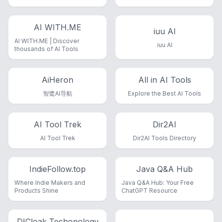
AI WITH.ME
iuu AI
AI WITH.ME | Discover
iuu AI
thousands of AI Tools
AiHeron
All in AI Tools
智鹭AI导航
Explore the Best AI Tools
AI Tool Trek
Dir2AI
AI Tool Trek
Dir2AI Tools Directory
IndieFollow.top
Java Q&A Hub
Where Indie Makers and
Java Q&A Hub: Your Free
Products Shine
ChatGPT Resource
DICloak Techonology