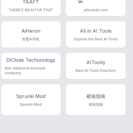
TAAFT
THERE'S AN AI FOR THAT
aitoolnet.com
AiHeron
All in AI Tools
智鹭AI导航
Explore the Best AI Tools
DICloak Techonology
AIToolly
Anti-detection browser
Best AI Tools Directory
company
Sprunki Mod
硬核指南
Sprunki Mod
硬核指南