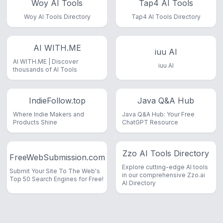
Woy AI Tools
Tap4 AI Tools
Woy AI Tools Directory
Tap4 AI Tools Directory
AI WITH.ME
iuu AI
AI WITH.ME | Discover
iuu AI
thousands of AI Tools
IndieFollow.top
Java Q&A Hub
Where Indie Makers and
Java Q&A Hub: Your Free
Products Shine
ChatGPT Resource
Zzo AI Tools Directory
FreeWebSubmission.com
Explore cutting-edge AI tools
Submit Your Site To The Web's
in our comprehensive Zzo.ai
Top 50 Search Engines for Free!
AI Directory