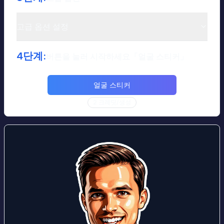
고급 옵션 설정
4단계:
버튼을 눌러 시작하세요
「
얼굴 스티커
」
얼굴 스티커
2
크레딧
/
생성