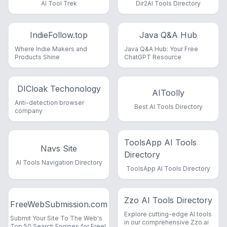
AI Tool Trek
Dir2AI Tools Directory
IndieFollow.top
Java Q&A Hub
Where Indie Makers and
Java Q&A Hub: Your Free
Products Shine
ChatGPT Resource
DICloak Techonology
AIToolly
Anti-detection browser
Best AI Tools Directory
company
ToolsApp AI Tools
Navs Site
Directory
AI Tools Navigation Directory
ToolsApp AI Tools Directory
Zzo AI Tools Directory
FreeWebSubmission.com
Explore cutting-edge AI tools
Submit Your Site To The Web's
in our comprehensive Zzo.ai
Top 50 Search Engines for Free!