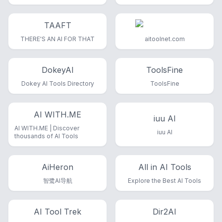
TAAFT
THERE'S AN AI FOR THAT
aitoolnet.com
DokeyAI
ToolsFine
Dokey AI Tools Directory
ToolsFine
AI WITH.ME
iuu AI
AI WITH.ME | Discover
iuu AI
thousands of AI Tools
AiHeron
All in AI Tools
智鹭AI导航
Explore the Best AI Tools
AI Tool Trek
Dir2AI