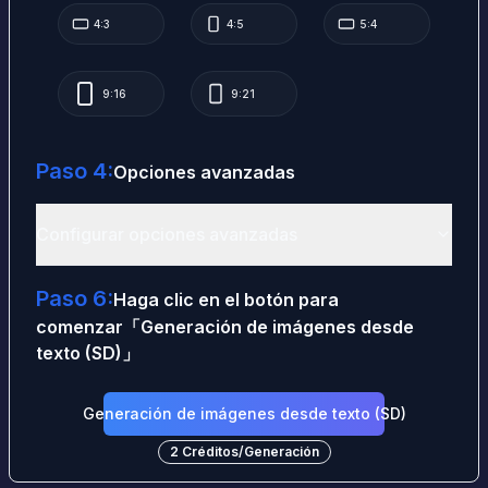
4:3
4:5
5:4
9:16
9:21
Paso 4:
Opciones avanzadas
Configurar opciones avanzadas
Paso 6:
Haga clic en el botón para
comenzar
「
Generación de imágenes desde
texto (SD)
」
Generación de imágenes desde texto (SD)
2
Créditos
/
Generación