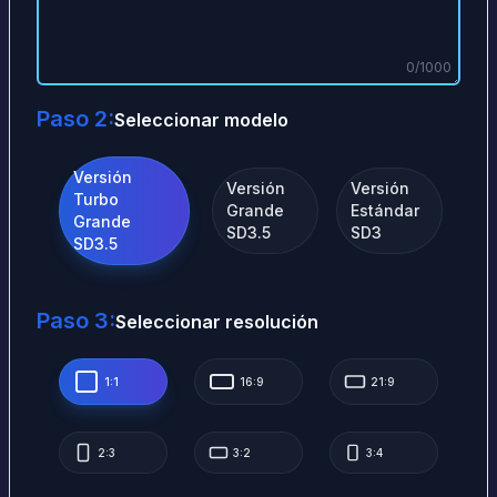
0
/
1000
Paso 2:
Seleccionar modelo
Versión
Versión
Versión
Turbo
Grande
Estándar
Grande
SD3.5
SD3
SD3.5
Paso 3:
Seleccionar resolución
1:1
16:9
21:9
2:3
3:2
3:4