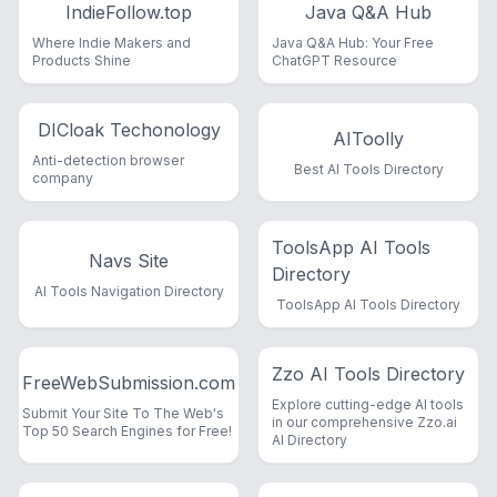
IndieFollow.top
Java Q&A Hub
Where Indie Makers and
Java Q&A Hub: Your Free
Products Shine
ChatGPT Resource
DICloak Techonology
AIToolly
Anti-detection browser
Best AI Tools Directory
company
ToolsApp AI Tools
Navs Site
Directory
AI Tools Navigation Directory
ToolsApp AI Tools Directory
Zzo AI Tools Directory
FreeWebSubmission.com
Explore cutting-edge AI tools
Submit Your Site To The Web's
in our comprehensive Zzo.ai
Top 50 Search Engines for Free!
AI Directory