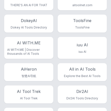
THERE'S AN AI FOR THAT
aitoolnet.com
DokeyAI
ToolsFine
Dokey AI Tools Directory
ToolsFine
AI WITH.ME
iuu AI
AI WITH.ME | Discover
iuu AI
thousands of AI Tools
AiHeron
All in AI Tools
智鹭AI导航
Explore the Best AI Tools
AI Tool Trek
Dir2AI
AI Tool Trek
Dir2AI Tools Directory