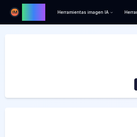
Image
Herramientas imagen IA
Herra
Image AI
AI