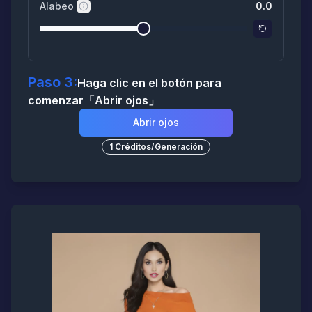
Alabeo
0.0
Paso 3:
Haga clic en el botón para
comenzar
「
Abrir ojos
」
Abrir ojos
1
Créditos
/
Generación