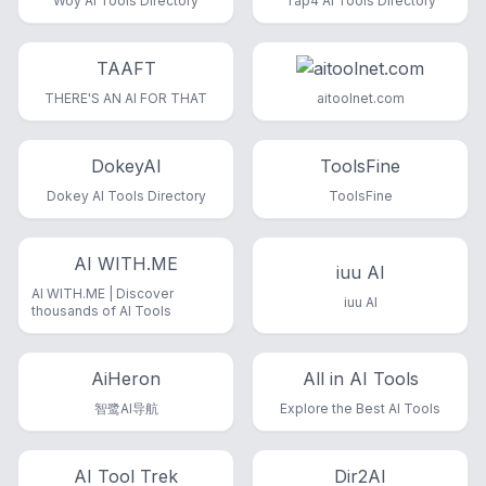
Woy AI Tools Directory
Tap4 AI Tools Directory
TAAFT
THERE'S AN AI FOR THAT
aitoolnet.com
DokeyAI
ToolsFine
Dokey AI Tools Directory
ToolsFine
AI WITH.ME
iuu AI
AI WITH.ME | Discover
iuu AI
thousands of AI Tools
AiHeron
All in AI Tools
智鹭AI导航
Explore the Best AI Tools
AI Tool Trek
Dir2AI