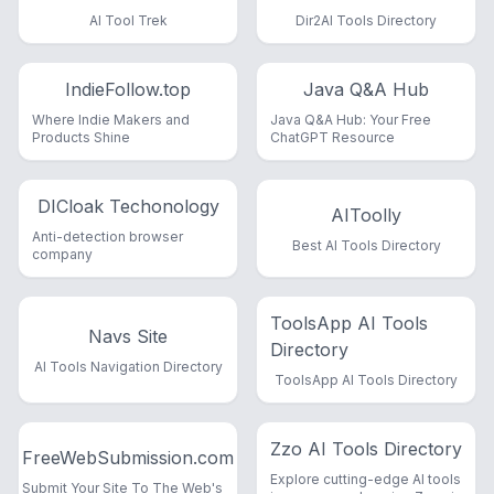
AI Tool Trek
Dir2AI Tools Directory
IndieFollow.top
Java Q&A Hub
Where Indie Makers and
Java Q&A Hub: Your Free
Products Shine
ChatGPT Resource
DICloak Techonology
AIToolly
Anti-detection browser
Best AI Tools Directory
company
ToolsApp AI Tools
Navs Site
Directory
AI Tools Navigation Directory
ToolsApp AI Tools Directory
Zzo AI Tools Directory
FreeWebSubmission.com
Explore cutting-edge AI tools
Submit Your Site To The Web's