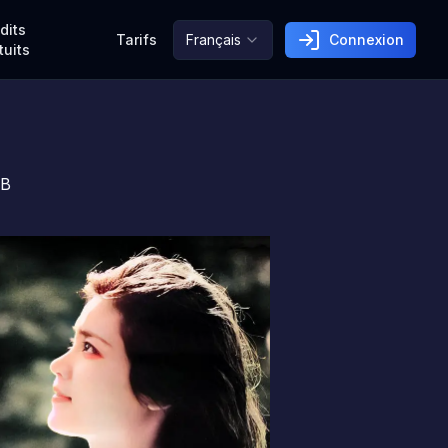
dits
Tarifs
Français
Connexion
tuits
&B