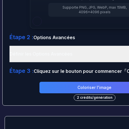
Supporte PNG, JPG, WebP, max 15MB,
4096×4096 pixels
Étape 2 :
Options Avancées
Définir les Options Avancées
Étape 3 :
Cliquez sur le bouton pour commencer
「
C
Coloriser l'image
2
crédits
/
génération